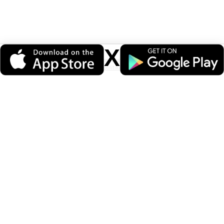
X
Veri politikasındaki amaçlarla sınırlı ve mevzuata uygun şekilde çerez
konumlandırmaktayız. Detaylar için
veri politikamızı
inceleyebilirsiniz.