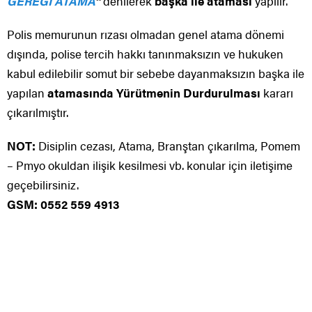
GEREĞİ ATAMA
“
denilerek
başka ile ataması
yapılır.
Polis memurunun rızası olmadan genel atama dönemi
dışında, polise tercih hakkı tanınmaksızın ve hukuken
kabul edilebilir somut bir sebebe dayanmaksızın başka ile
yapılan
atamasında Yürütmenin Durdurulması
kararı
çıkarılmıştır.
NOT:
Disiplin cezası, Atama, Branştan çıkarılma, Pomem
– Pmyo okuldan ilişik kesilmesi vb. konular için iletişime
geçebilirsiniz.
GSM: 0552 559 4913