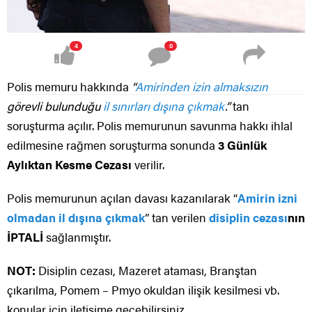
4
0
Polis memuru hakkında
“
Amirinden izin almaksızın
görevli bulunduğu
il sınırları dışına çıkmak
.”
tan
soruşturma açılır. Polis memurunun savunma hakkı ihlal
edilmesine rağmen soruşturma sonunda
3 Günlük
Aylıktan Kesme Cezası
verilir.
Polis memurunun açılan davası kazanılarak “
Amirin izni
olmadan il dışına çıkmak
” tan verilen
disiplin cezası
nın
İPTALİ
sağlanmıştır.
NOT:
Disiplin cezası, Mazeret ataması, Branştan
çıkarılma, Pomem – Pmyo okuldan ilişik kesilmesi vb.
konular için iletişime geçebilirsiniz.