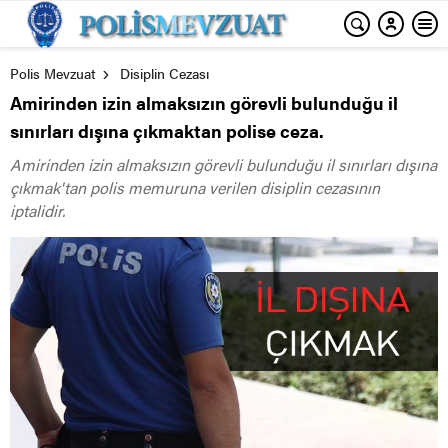
Polis Mevzuat
Disiplin Cezası
Amirinden izin almaksızın görevli bulunduğu il
sınırları dışına çıkmaktan polise ceza.
Amirinden izin almaksızın görevli bulunduğu il sınırları dışına
çıkmak'tan polis memuruna verilen disiplin cezasının
iptalidir.