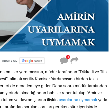
0
News
ABONE OL
an komiser yardımcısına, müdür tarafından “Dikkatli ve Titiz
i” talimatı verilir. Komiser Yardımcısına birden fazla
 yerleri de denetlemeye gider. Daha sonra müdür tarafından
ın yerinde olmadığından bahisle rapor tutulup “Amir ve
a tutum ve davranışlarına ilişkin
uyarılarına uymamak
yada
eri tarafından sorulan soruları gereken süre içerisinde