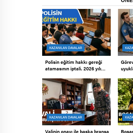
KAZANILAN DAVALAR
KAZA
Polisin eğitim hakkı gereği
Göre
atamasının iptali. 2026 yılı
uyukl
Genel atamanın iptali.
Mesci
KAZANILAN DAVALAR
KAZA
Valinin onayı ile başka branşa
Boşa