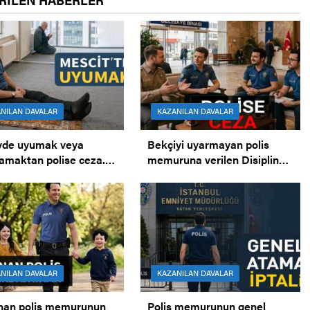
NILAN DAVALAR
KAZANILAN DAVALAR
vde uyumak veya
Bekçiyi uyarmayan polis
amaktan polise ceza.
memuruna verilen Disiplin
tte uyumak iddiası.
Cezasının İPTALİ.
NILAN DAVALAR
KAZANILAN DAVALAR
nan polis memurunun
Polis memurunun genel