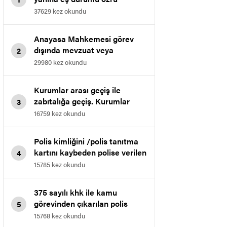
nedeniyle il içi atamasına dair
37629 kez okundu
kazanılan davasıdır.
Anayasa Mahkemesi görev
dışında mevzuat veya
2
talimatlarla yasaklanan
29980 kez okundu
davranışlarda bulunmak
maddesini iptal etti.
Kurumlar arası geçiş ile
zabıtalığa geçiş. Kurumlar
3
arası geçişte muvafakat
16759 kez okundu
verilmeme işleminin iptali.
Polis kimliğini /polis tanıtma
kartını kaybeden polise verilen
4
cezanın iptali
15785 kez okundu
375 sayılı khk ile kamu
görevinden çıkarılan polis
5
memurunun bölge idare
15768 kez okundu
mahkemesinde kazanılan