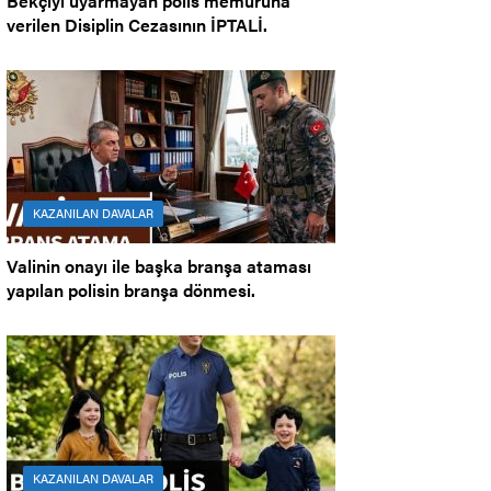
Bekçiyi uyarmayan polis memuruna
verilen Disiplin Cezasının İPTALİ.
KAZANILAN DAVALAR
Valinin onayı ile başka branşa ataması
yapılan polisin branşa dönmesi.
KAZANILAN DAVALAR