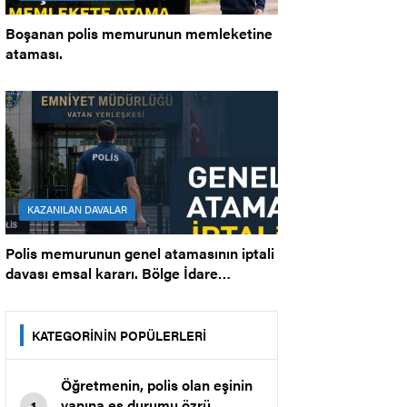
Boşanan polis memurunun memleketine
ataması.
KAZANILAN DAVALAR
Polis memurunun genel atamasının iptali
davası emsal kararı. Bölge İdare
Mahkemesi.
KATEGORİNİN POPÜLERLERİ
Öğretmenin, polis olan eşinin
yanına eş durumu özrü
1