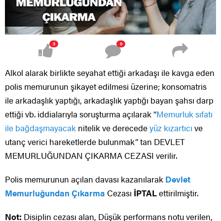
3
0
Alkol alarak birlikte seyahat ettiği arkadaşı ile kavga eden
polis memurunun şikayet edilmesi üzerine; konsomatris
ile arkadaşlık yaptığı, arkadaşlık yaptığı bayan şahsı darp
ettiği vb. iddialarıyla soruşturma açılarak “
Memurluk sıfatı
ile bağdaşmayacak
nitelik ve derecede
yüz kızartıcı
ve
utanç verici hareketlerde bulunmak” tan DEVLET
MEMURLUĞUNDAN ÇIKARMA CEZASI verilir.
Polis memurunun açılan davası kazanılarak
Devlet
Memurluğundan Çıkarma
Cezası
İPTAL
ettirilmiştir.
Not:
Disiplin cezası alan, Düşük performans notu verilen,