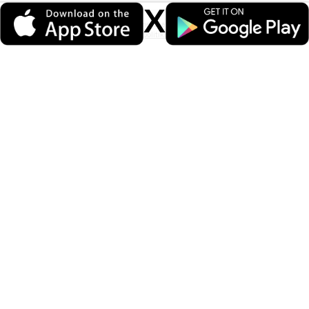
X
Veri politikasındaki amaçlarla sınırlı ve mevzuata uygun şekilde çerez
konumlandırmaktayız. Detaylar için
veri politikamızı
inceleyebilirsiniz.