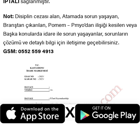
İPTALİ
sağlanmıştır.
Not:
Disiplin cezası alan, Atamada sorun yaşayan,
Branştan çıkarılan, Pomem – Pmyo’dan ilişiği kesilen veya
Başka konularda idare ile sorun yaşayanlar, sorunların
çözümü ve detaylı bilgi için iletişime geçebilirsiniz.
GSM: 0552 559 4913
X
Veri politikasındaki amaçlarla sınırlı ve mevzuata uygun şekilde çerez
konumlandırmaktayız. Detaylar için
veri politikamızı
inceleyebilirsiniz.