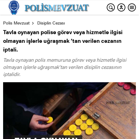
Polis Mevzuat
Disiplin Cezası
Tavla oynayan polise görev veya hizmetle ilgisi
olmayan işlerle uğraşmak ‘tan verilen cezanın
iptali.
Tavla oynayan polis memuruna görev veya hizmetle ilgisi
olmayan işlerle uğraşmak'tan verilen disiplin cezasının
iptalidir.