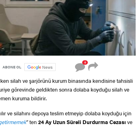
0
News
ABONE OL
rken silah ve şarjörünü kurum binasında kendisine tahsisli
r. Suriye görevinde geldikten sonra dolaba koyduğu silah ve
men kuruma bildirir.
ır ve silahını depoya teslim etmeyip dolaba koyduğu için
 getirmemek
” ten
24 Ay Uzun Süreli Durdurma Cezası
ve