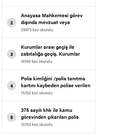
kazanılan davasıdır.
Anayasa Mahkemesi görev
dışında mevzuat veya
2
talimatlarla yasaklanan
29973 kez okundu
davranışlarda bulunmak
maddesini iptal etti.
Kurumlar arası geçiş ile
zabıtalığa geçiş. Kurumlar
3
arası geçişte muvafakat
16748 kez okundu
verilmeme işleminin iptali.
Polis kimliğini /polis tanıtma
kartını kaybeden polise verilen
4
cezanın iptali
15782 kez okundu
375 sayılı khk ile kamu
görevinden çıkarılan polis
5
memurunun bölge idare
15763 kez okundu
mahkemesinde kazanılan
emsal kararıdır.