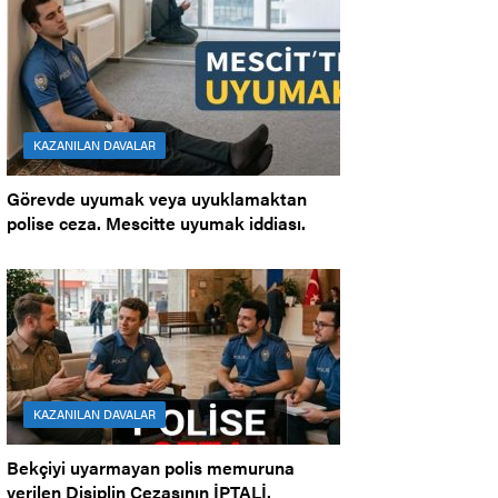
KAZANILAN DAVALAR
Görevde uyumak veya uyuklamaktan
polise ceza. Mescitte uyumak iddiası.
KAZANILAN DAVALAR
Bekçiyi uyarmayan polis memuruna
verilen Disiplin Cezasının İPTALİ.