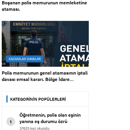
Boşanan polis memurunun memleketine
ataması.
KAZANILAN DAVALAR
Polis memurunun genel atamasının iptali
davası emsal kararı. Bölge İdare
Mahkemesi.
KATEGORİNİN POPÜLERLERİ
Öğretmenin, polis olan eşinin
yanına eş durumu özrü
1
nedeniyle il içi atamasına dair
37625 kez okundu