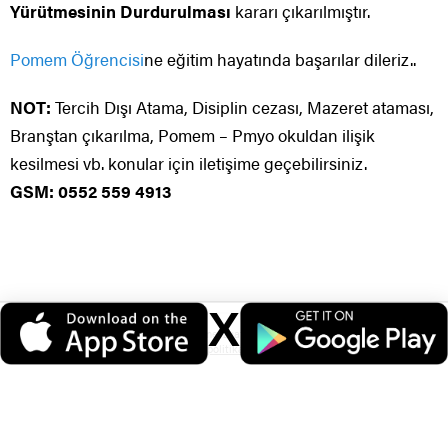
Yürütmesinin Durdurulması
kararı çıkarılmıştır.
Pomem Öğrencisi
ne eğitim hayatında başarılar dileriz..
NOT:
Tercih Dışı Atama, Disiplin cezası, Mazeret ataması,
Branştan çıkarılma, Pomem – Pmyo okuldan ilişik
kesilmesi vb. konular için iletişime geçebilirsiniz.
GSM: 0552 559 4913
X
Veri politikasındaki amaçlarla sınırlı ve mevzuata uygun şekilde çerez
konumlandırmaktayız. Detaylar için
veri politikamızı
inceleyebilirsiniz.