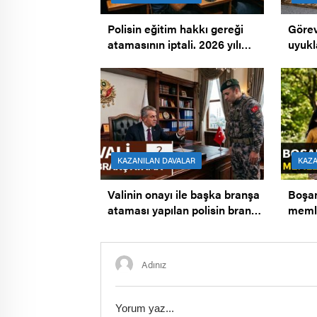
Polisin eğitim hakkı gereği
Göre
atamasının iptali. 2026 yılı
uyukl
Genel atamanın iptali.
Mesci
KAZANILAN DAVALAR
KAZA
Valinin onayı ile başka branşa
Boşa
ataması yapılan polisin branşa
memle
dönmesi.