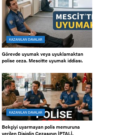
KAZANILAN DAVALAR
Görevde uyumak veya uyuklamaktan
polise ceza. Mescitte uyumak iddiası.
KAZANILAN DAVALAR
Bekçiyi uyarmayan polis memuruna
verilen Disiplin Cezasının İPTALİ.