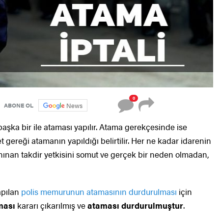
0
News
ABONE OL
başka bir ile ataması yapılır. Atama gerekçesinde ise
t gereği atamanın yapıldığı belirtilir. Her ne kadar idarenin
tanınan takdir yetkisini somut ve gerçek bir neden olmadan,
apılan
polis memurunun atamasının durdurulması
için
ması
kararı çıkarılmış ve
ataması durdurulmuştur
.