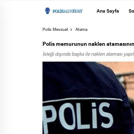
Ana Sayfa
So
Polis Mevzuat
Atama
Polis memurunun naklen atamasının
İsteği dışında başka ile naklen ataması ya