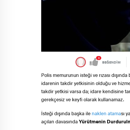
3
BEĞENDİM
Polis memurunun isteği ve rızası dışında 
idarenin takdir yetkisinin olduğu ve hizme
takdir yetkisi varsa da; idare kendisine 
gerekçesiz ve keyfi olarak kullanamaz.
İsteği dışında başka ile
naklen atama
sı y
açılan davasında
Yürütmenin Durdurul