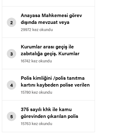
kazanılan davasıdır.
Anayasa Mahkemesi görev
dışında mevzuat veya
2
talimatlarla yasaklanan
29972 kez okundu
davranışlarda bulunmak
maddesini iptal etti.
Kurumlar arası geçiş ile
zabıtalığa geçiş. Kurumlar
3
arası geçişte muvafakat
16742 kez okundu
verilmeme işleminin iptali.
Polis kimliğini /polis tanıtma
kartını kaybeden polise verilen
4
cezanın iptali
15780 kez okundu
375 sayılı khk ile kamu
görevinden çıkarılan polis
5
memurunun bölge idare
15763 kez okundu
mahkemesinde kazanılan
emsal kararıdır.