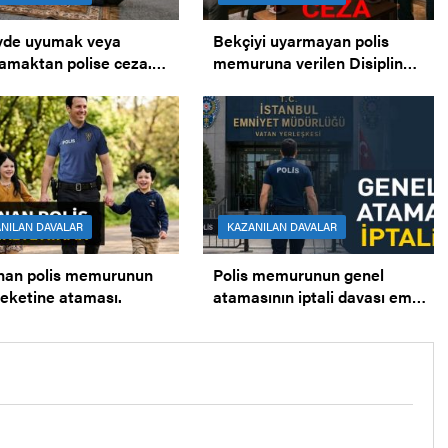
vde uyumak veya
Bekçiyi uyarmayan polis
amaktan polise ceza.
memuruna verilen Disiplin
tte uyumak iddiası.
Cezasının İPTALİ.
NILAN DAVALAR
KAZANILAN DAVALAR
nan polis memurunun
Polis memurunun genel
ketine ataması.
atamasının iptali davası emsal
kararı. Bölge İdare
Mahkemesi.