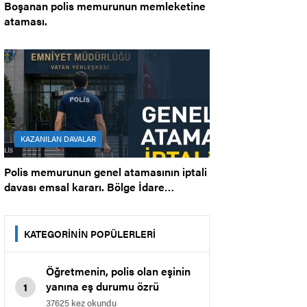
Boşanan polis memurunun memleketine
ataması.
KAZANILAN DAVALAR
Polis memurunun genel atamasının iptali
davası emsal kararı. Bölge İdare
Mahkemesi.
KATEGORİNİN POPÜLERLERİ
Öğretmenin, polis olan eşinin
yanına eş durumu özrü
1
nedeniyle il içi atamasına dair
37625 kez okundu