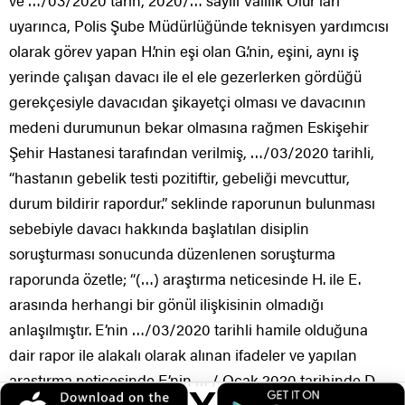
uyarınca, Polis Şube Müdürlüğünde teknisyen yardımcısı
olarak görev yapan H.’nin eşi olan G.’nin, eşini, aynı iş
yerinde çalışan davacı ile el ele gezerlerken gördüğü
gerekçesiyle davacıdan şikayetçi olması ve davacının
medeni durumunun bekar olmasına rağmen Eskişehir
Şehir Hastanesi tarafından verilmiş, …/03/2020 tarihli,
“hastanın gebelik testi pozitiftir, gebeliği mevcuttur,
durum bildirir rapordur.” seklinde raporunun bulunması
sebebiyle davacı hakkında başlatılan disiplin
soruşturması sonucunda düzenlenen soruşturma
raporunda özetle; “(…) araştırma neticesinde H. ile E.
arasında herhangi bir gönül ilişkisinin olmadığı
anlaşılmıştır. E’nin …/03/2020 tarihli hamile olduğuna
dair rapor ile alakalı olarak alınan ifadeler ve yapılan
araştırma neticesinde E’nin … / Ocak 2020 tarihinde D.
isimli şahısla imam nikahı yaptığı, bu durumdan ailesinin