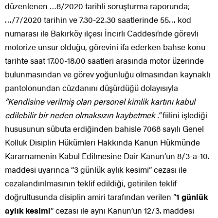
düzenlenen …8/2020 tarihli soruşturma raporunda;
…/7/2020 tarihin ve 7.30-22.30 saatlerinde 55… kod
numarası ile Bakırköy ilçesi İncirli Caddesi’nde görevli
motorize unsur olduğu, görevini ifa ederken bahse konu
tarihte saat 17.00-18.00 saatleri arasında motor üzerinde
bulunmasından ve görev yoğunluğu olmasından kaynaklı
pantolonundan cüzdanını düşürdüğü dolayısıyla
”Kendisine verilmiş olan personel kimlik kartını kabul
edilebilir bir neden olmaksızın kaybetmek .”
fiilini işlediği
hususunun sübuta erdiğinden bahisle 7068 sayılı Genel
Kolluk Disiplin Hükümleri Hakkında Kanun Hükmünde
Kararnamenin Kabul Edilmesine Dair Kanun’un 8/3-a-10.
maddesi uyarınca “3 günlük aylık kesimi” cezası ile
cezalandırılmasının teklif edildiği, getirilen teklif
doğrultusunda disiplin amiri tarafından verilen ”
1 günlük
aylık kesimi
” cezası ile aynı Kanun’un 12/3. maddesi