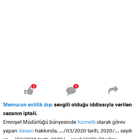
2
0
Memurun evlilik dışı
sevgili olduğu iddiasıyla verilen
cezanın iptali.
Emniyet Müdürlüğü bünyesinde
hizmetli
olarak görev
yapan
davacı
hakkında, …/03/2020 tarih, 2020/… sayılı
ve …/03/2020 tarih, 2020/… sayılı Valilik Olur’ları