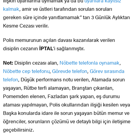
ilişkin uyarılarına uymamak ya da bu
uyarılara kayıtsız
kalmak
, amir ve üstleri tarafından sorulan soruları
gereken süre içinde yanıtlamamak” tan 3 Günlük Aylıktan
Kesme Cezası verilir.
Polis memurunun açılan davası kazanılarak verilen
disiplin cezanın
İPTAL
‘i sağlanmıştır.
Not:
Disiplin cezası alan,
Nöbette telefonla oynamak
,
Nöbette cep telefonu
,
Görevde telefon
,
Görev sırasında
telefon
, Düşük performans notu verilen, Atamada sorun
yaşayan, Rütbe terfi alamayan, Branştan çıkarılan,
Pomemden elenen, Fazladan şark yapan, eş durumu
ataması yapılmayan, Polis okullarından ilişiği kesilen veya
Başka konularda idare ile sorun yaşayan bütün memur ve
öğrenciler, sorunların çözümü ve detaylı bilgi için iletişime
geçebilirsiniz.