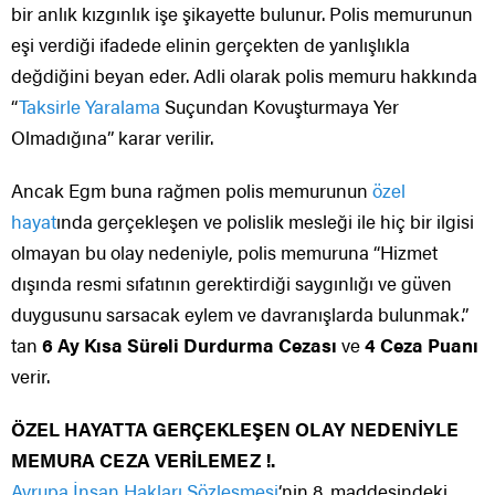
bir anlık kızgınlık işe şikayette bulunur. Polis memurunun
eşi verdiği ifadede elinin gerçekten de yanlışlıkla
değdiğini beyan eder. Adli olarak polis memuru hakkında
“
Taksirle Yaralama
Suçundan Kovuşturmaya Yer
Olmadığına” karar verilir.
Ancak Egm buna rağmen polis memurunun
özel
hayat
ında gerçekleşen ve polislik mesleği ile hiç bir ilgisi
olmayan bu olay nedeniyle, polis memuruna “Hizmet
dışında resmi sıfatının gerektirdiği saygınlığı ve güven
duygusunu sarsacak eylem ve davranışlarda bulunmak.”
tan
6 Ay Kısa Süreli Durdurma Cezası
ve
4 Ceza Puanı
verir.
ÖZEL HAYATTA GERÇEKLEŞEN OLAY NEDENİYLE
MEMURA CEZA VERİLEMEZ !.
Avrupa İnsan Hakları Sözleşmesi
‘nin 8. maddesindeki