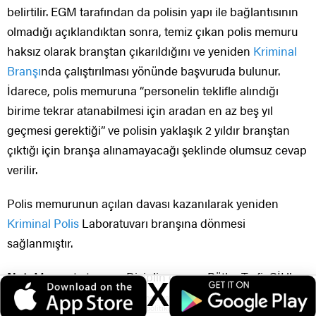
belirtilir. EGM tarafından da polisin yapı ile bağlantısının
olmadığı açıklandıktan sonra, temiz çıkan polis memuru
haksız olarak branştan çıkarıldığını ve yeniden
Kriminal
Branşı
nda çalıştırılması yönünde başvuruda bulunur.
İdarece, polis memuruna “personelin teklifle alındığı
birime tekrar atanabilmesi için aradan en az beş yıl
geçmesi gerektiği” ve polisin yaklaşık 2 yıldır branştan
çıktığı için branşa alınamayacağı şeklinde olumsuz cevap
verilir.
Polis memurunun açılan davası kazanılarak yeniden
Kriminal Polis
Laboratuvarı branşına dönmesi
sağlanmıştır.
Not:
Mazeret ataması, Disiplin cezası, Rütbe Terfi, GİH’e
X
geçiş, Pomem-Pmyo vb. konularında detaylı bilgi için.
Veri politikasındaki amaçlarla sınırlı ve mevzuata uygun şekilde çerez
konumlandırmaktayız. Detaylar için
veri politikamızı
inceleyebilirsiniz.
İletişim: 0552 559 4913