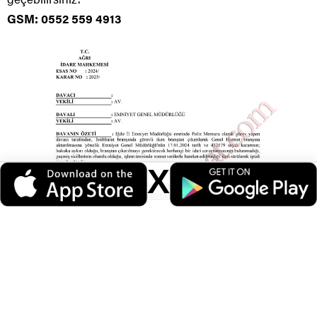
GSM: 0552 559 4913
X
Veri politikasındaki amaçlarla sınırlı ve mevzuata uygun şekilde çerez
konumlandırmaktayız. Detaylar için
veri politikamızı
inceleyebilirsiniz.