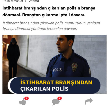
Polis Mevzuat
Atama
İstihbarat branşından çıkarılan polisin branşa
dönmesi. Branştan çıkarma iptali davası.
İstihbarat branşından çıkarılan polis memurunun yeniden
branşa dönmesi yönünde kazanılan davadır.
1
0