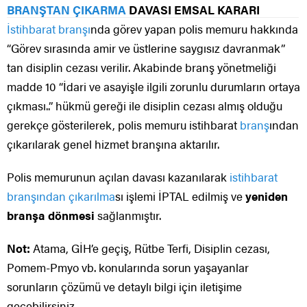
BRANŞTAN ÇIKARMA
DAVASI EMSAL KARARI
İstihbarat branşı
nda görev yapan polis memuru hakkında
“Görev sırasında amir ve üstlerine saygısız davranmak”
tan disiplin cezası verilir. Akabinde branş yönetmeliği
madde 10 “İdari ve asayişle ilgili zorunlu durumların ortaya
çıkması..” hükmü gereği ile disiplin cezası almış olduğu
gerekçe gösterilerek, polis memuru istihbarat
branş
ından
çıkarılarak genel hizmet branşına aktarılır.
Polis memurunun açılan davası kazanılarak
istihbarat
branşından çıkarılma
sı işlemi İPTAL edilmiş ve
yeniden
branşa dönmesi
sağlanmıştır.
Not:
Atama, GİH’e geçiş, Rütbe Terfi, Disiplin cezası,
Pomem-Pmyo vb. konularında sorun yaşayanlar
sorunların çözümü ve detaylı bilgi için iletişime
geçebilirsiniz.