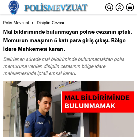
Polis Mevzuat
Disiplin Cezası
Mal bildiriminde bulunmayan polise cezanın iptali.
Memurun maaşının 5 katı para giriş çıkışı. Bölge
İdare Mahkemesi kararı.
Belirlenen sürede mal bildiriminde bulunmamaktan polis
memuruna verilen disiplin cezasının bölge idare
mahkemesinde iptali emsal kararı.