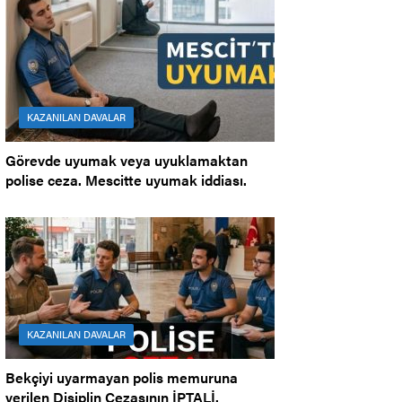
KAZANILAN DAVALAR
Görevde uyumak veya uyuklamaktan
polise ceza. Mescitte uyumak iddiası.
KAZANILAN DAVALAR
Bekçiyi uyarmayan polis memuruna
verilen Disiplin Cezasının İPTALİ.