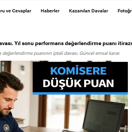
ru ve Cevaplar
Haberler
Kazanılan Davalar
Fotoğr
ası. Yıl sonu performans değerlendirme puanı itirazı
 değerlendirme puanının iptali davası. Güncel emsal karar.