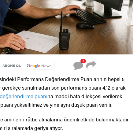
0
News
ABONE OL
risindeki Performans Değerlendirme Puanlarının hepsi 5
ç bir gerekçe sunulmadan son performans puanı 4,12 olarak
değerlendirme puanı
na maddi hata dilekçesi verilerek
 puanı yükseltilmez ve yine aynı düşük puan verilir.
de amirlerin rütbe almalarına
önemli etkide bulunmaktadır.
amiri sıralamada geriye atıyor.