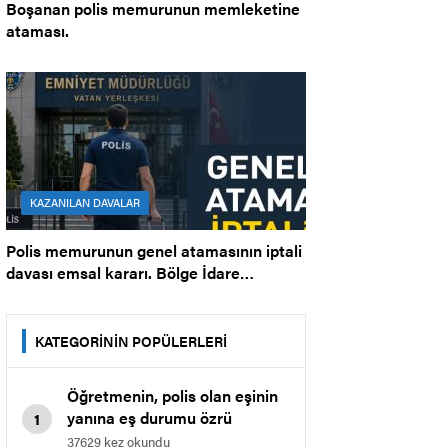
Boşanan polis memurunun memleketine
ataması.
KAZANILAN DAVALAR
Polis memurunun genel atamasının iptali
davası emsal kararı. Bölge İdare
Mahkemesi.
KATEGORİNİN POPÜLERLERİ
Öğretmenin, polis olan eşinin
yanına eş durumu özrü
1
nedeniyle il içi atamasına dair
37629 kez okundu