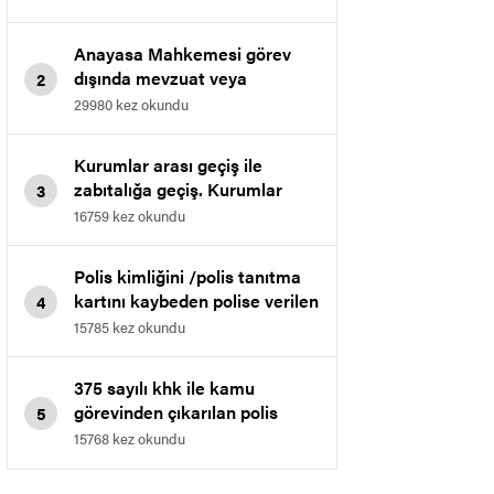
kazanılan davasıdır.
Anayasa Mahkemesi görev
dışında mevzuat veya
2
talimatlarla yasaklanan
29980 kez okundu
davranışlarda bulunmak
maddesini iptal etti.
Kurumlar arası geçiş ile
zabıtalığa geçiş. Kurumlar
3
arası geçişte muvafakat
16759 kez okundu
verilmeme işleminin iptali.
Polis kimliğini /polis tanıtma
kartını kaybeden polise verilen
4
cezanın iptali
15785 kez okundu
375 sayılı khk ile kamu
görevinden çıkarılan polis
5
memurunun bölge idare
15768 kez okundu
mahkemesinde kazanılan
emsal kararıdır.