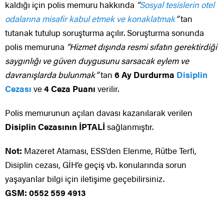
kaldığı için polis memuru hakkında
”
Sosyal tesislerin otel
odalarına
misafir kabul etmek ve konaklatmak
”
tan
tutanak tutulup soruşturma açılır. Soruşturma sonunda
polis memuruna
”Hizmet dışında resmi sıfatın gerektirdiği
saygınlığı ve güven duygusunu sarsacak eylem ve
davranışlarda bulunmak”
tan
6 Ay Durdurma
Disiplin
Cezası
ve
4 Ceza Puanı
verilir.
Polis memurunun açılan davası kazanılarak verilen
Disiplin Cezasının İPTALİ
sağlanmıştır.
Not:
Mazeret Ataması, ESS’den Elenme, Rütbe Terfi,
Disiplin cezası, GİH’e geçiş vb. konularında sorun
yaşayanlar bilgi için iletişime geçebilirsiniz.
GSM: 0552 559 4913