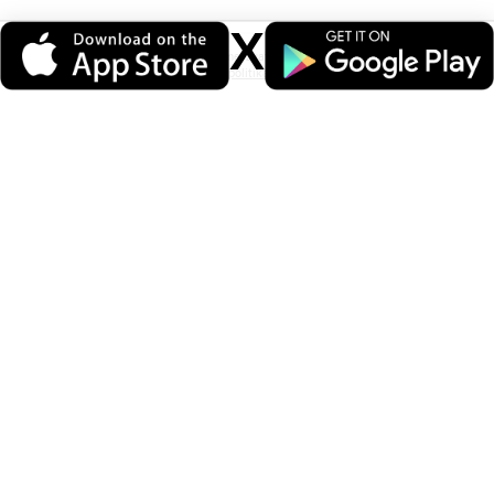
X
Veri politikasındaki amaçlarla sınırlı ve mevzuata uygun şekilde çerez
konumlandırmaktayız. Detaylar için
veri politikamızı
inceleyebilirsiniz.
ÖNERİLEN HABERLER
Polisin eğitim hakkı gereği atamasının
iptali. 2026 yılı Genel atamanın iptali.
Görevde uyumak veya uyuklamaktan
polise ceza. Mescitte uyumak iddiası.
Bekçiyi uyarmayan polis memuruna