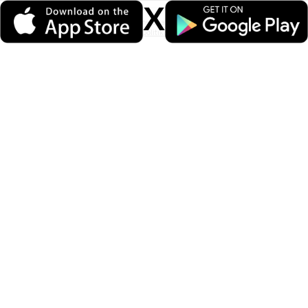
X
Veri politikasındaki amaçlarla sınırlı ve mevzuata uygun şekilde çerez
konumlandırmaktayız. Detaylar için
veri politikamızı
inceleyebilirsiniz.