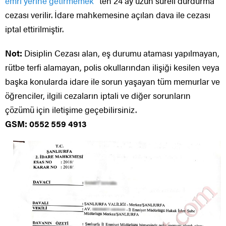
emri yerine getirmemek
” ten 24 ay uzun süreli durdurma
cezası verilir. İdare mahkemesine açılan dava ile cezası
iptal ettirilmiştir.
Not:
Disiplin Cezası alan, eş durumu ataması yapılmayan,
rütbe terfi alamayan, polis okullarından ilişiği kesilen veya
başka konularda idare ile sorun yaşayan tüm memurlar ve
öğrenciler, ilgili cezaların iptali ve diğer sorunların
çözümü için iletişime geçebilirsiniz.
GSM: 0552 559 4913