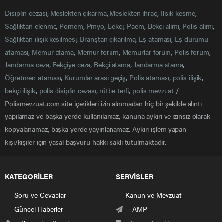
Disiplin cezası
,
Meslekten çıkarma
,
Meslekten ihraç
,
İlişik kesme
,
Sağlıktan elenme
,
Pomem
,
Pmyo
,
Bekçi
,
Paem
,
Bekçi alımı
,
Polis alımı
,
Sağlıktan ilişik kesilmesi
,
Branştan çıkarılma
,
Eş ataması
,
Eş durumu
ataması
,
Memur atama
,
Memur forum
,
Memurlar forum
,
Polis forum
,
Jandarma ceza
,
Bekçiye ceza
,
Bekçi atama
,
Jandarma atama
,
Öğretmen ataması
,
Kurumlar arası geçiş
,
Polis ataması
,
polis ilişik
,
bekçi ilişik
,
polis disiplin cezası
,
rütbe terfi
,
polis mevzuat
/
Polismevzuat.com site içerikleri izin alınmadan hiç bir şekilde alıntı
yapılamaz ve başka yerde kullanılamaz, kanuna aykırı ve izinsiz olarak
kopyalanamaz, başka yerde yayınlanamaz. Aykırı işlem yapan
kişi/kişiler için yasal başvuru hakkı saklı tutulmaktadır.
KATEGORİLER
SERVİSLER
Soru ve Cevaplar
Kanun ve Mevzuat
Güncel Haberler
AMP