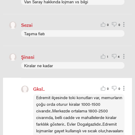
Van Saray hakkında lojman vs bilgi
Sezai
0
0
Taşıma fiatı
Şinasi
1
4
Kiralar ne kadar
Gksl..
0
0
Edremit ilçesinde toki konutları var, memurların
çoğu orda oturur kiralar 1000-1500
civarıdır..Merkezde ortalama 1800-2500
civarında, belli cadde ve mahallelerde kiralar
farklılık gösterir.. Evler Dogalgazlıdır..Edremit
lojmanlar gayet kullanışlı ve sıcak olur,havaalanı