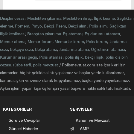
Disiplin cezası
,
Meslekten çıkarma
,
Meslekten ihraç
,
İlişik kesme
,
Sağlıktan
elenme
,
Pomem
,
Pmyo
,
Bekçi
,
Paem
,
Bekçi alımı
,
Polis alımı
,
Sağlıktan
ilişik kesilmesi
,
Branştan çıkarılma
,
Eş ataması
,
Eş durumu ataması
,
Memur atama
,
Memur forum
,
Memurlar forum
,
Polis forum
,
Jandarma
ceza
,
Bekçiye ceza
,
Bekçi atama
,
Jandarma atama
,
Öğretmen ataması
,
Kurumlar arası geçiş
,
Polis ataması
,
polis ilişik
,
bekçi ilişik
,
polis disiplin
cezası
,
rütbe terfi
,
polis mevzuat
/ Polismevzuat.com site içerikleri izin
alınmadan hiç bir şekilde alıntı yapılamaz ve başka yerde kullanılamaz,
kanuna aykırı ve izinsiz olarak kopyalanamaz, başka yerde yayınlanamaz.
Aykırı işlem yapan kişi/kişiler için yasal başvuru hakkı saklı tutulmaktadır.
KATEGORİLER
SERVİSLER
Soru ve Cevaplar
Kanun ve Mevzuat
Güncel Haberler
AMP