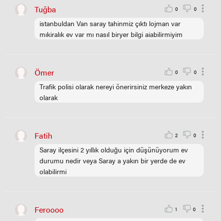
Tuğba
0
0
istanbuldan Van saray tahinmiz çıktı lojman var
mıkiralık ev var mı nasıl biryer bilgi aiabilirmiyim
Ömer
0
0
Trafik polisi olarak nereyi önerirsiniz merkeze yakın
olarak
Fatih
2
0
Saray ilçesini 2 yıllık olduğu için düşünüyorum ev
durumu nedir veya Saray a yakın bir yerde de ev
olabilirmi
Feroooo
1
0