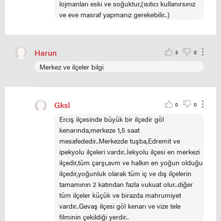
lojmanları eski ve soğuktur,(ısıtıcı kullanırsınız
ve eve masraf yapmanız gerekebilir..)
Harun
3
0
Merkez ve ilçeler bilgi
Gksl
0
0
Erciş ilçesinde büyük bir ilçedir göl
kenarında,merkeze 1,5 saat
mesafededir..Merkezde tuşba,Edremit ve
ipekyolu ilçeleri vardır..İekyolu ilçesi en merkezi
ilçedir,tüm çarşı,avm ve halkın en yoğun olduğu
ilçedir,yoğunluk olarak tüm iç ve dış ilçelerin
tamamının 2 katından fazla vukuat olur..diğer
tüm ilçeler küçük ve birazda mahrumiyet
vardır..Gevaş ilçesi göl kenarı ve vize tele
filminin çekildiği yerdir..