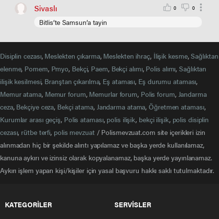
Sivaslı
0
0
Bitlis’te Samsun’a tayin
Disiplin cezası
,
Meslekten çıkarma
,
Meslekten ihraç
,
İlişik kesme
,
Sağlıktan
elenme
,
Pomem
,
Pmyo
,
Bekçi
,
Paem
,
Bekçi alımı
,
Polis alımı
,
Sağlıktan
ilişik kesilmesi
,
Branştan çıkarılma
,
Eş ataması
,
Eş durumu ataması
,
Memur atama
,
Memur forum
,
Memurlar forum
,
Polis forum
,
Jandarma
ceza
,
Bekçiye ceza
,
Bekçi atama
,
Jandarma atama
,
Öğretmen ataması
,
Kurumlar arası geçiş
,
Polis ataması
,
polis ilişik
,
bekçi ilişik
,
polis disiplin
cezası
,
rütbe terfi
,
polis mevzuat
/ Polismevzuat.com site içerikleri izin
alınmadan hiç bir şekilde alıntı yapılamaz ve başka yerde kullanılamaz,
kanuna aykırı ve izinsiz olarak kopyalanamaz, başka yerde yayınlanamaz.
Aykırı işlem yapan kişi/kişiler için yasal başvuru hakkı saklı tutulmaktadır.
KATEGORİLER
SERVİSLER