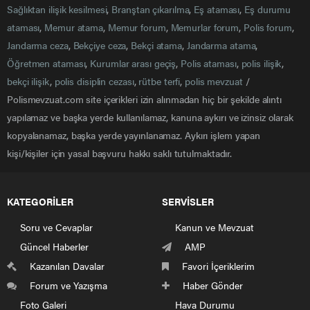
Sağlıktan ilişik kesilmesi
,
Branştan çıkarılma
,
Eş ataması
,
Eş durumu
ataması
,
Memur atama
,
Memur forum
,
Memurlar forum
,
Polis forum
,
Jandarma ceza
,
Bekçiye ceza
,
Bekçi atama
,
Jandarma atama
,
Öğretmen ataması
,
Kurumlar arası geçiş
,
Polis ataması
,
polis ilişik
,
bekçi ilişik
,
polis disiplin cezası
,
rütbe terfi
,
polis mevzuat
/
Polismevzuat.com site içerikleri izin alınmadan hiç bir şekilde alıntı
yapılamaz ve başka yerde kullanılamaz, kanuna aykırı ve izinsiz olarak
kopyalanamaz, başka yerde yayınlanamaz. Aykırı işlem yapan
kişi/kişiler için yasal başvuru hakkı saklı tutulmaktadır.
KATEGORİLER
SERVİSLER
Soru ve Cevaplar
Kanun ve Mevzuat
Güncel Haberler
AMP
Kazanılan Davalar
Favori İçeriklerim
Forum ve Yazışma
Haber Gönder
Foto Galeri
Hava Durumu