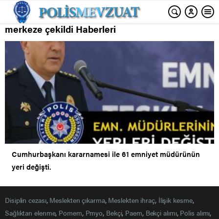
merkeze çekildi Haberleri
Cumhurbaşkanı kararnamesi ile 61 emniyet müdürünün
yeri değişti.
Disiplin cezası
,
Meslekten çıkarma
,
Meslekten ihraç
,
İlişik kesme
,
Sağlıktan elenme
,
Pomem
,
Pmyo
,
Bekçi
,
Paem
,
Bekçi alımı
,
Polis alımı
,