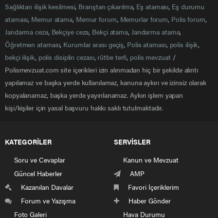
Sağlıktan ilişik kesilmesi
,
Branştan çıkarılma
,
Eş ataması
,
Eş durumu
ataması
,
Memur atama
,
Memur forum
,
Memurlar forum
,
Polis forum
,
Jandarma ceza
,
Bekçiye ceza
,
Bekçi atama
,
Jandarma atama
,
Öğretmen ataması
,
Kurumlar arası geçiş
,
Polis ataması
,
polis ilişik
,
bekçi ilişik
,
polis disiplin cezası
,
rütbe terfi
,
polis mevzuat
/
Polismevzuat.com site içerikleri izin alınmadan hiç bir şekilde alıntı
yapılamaz ve başka yerde kullanılamaz, kanuna aykırı ve izinsiz olarak
kopyalanamaz, başka yerde yayınlanamaz. Aykırı işlem yapan
kişi/kişiler için yasal başvuru hakkı saklı tutulmaktadır.
KATEGORİLER
SERVİSLER
Soru ve Cevaplar
Kanun ve Mevzuat
Güncel Haberler
AMP
Kazanılan Davalar
Favori İçeriklerim
Forum ve Yazışma
Haber Gönder
Foto Galeri
Hava Durumu