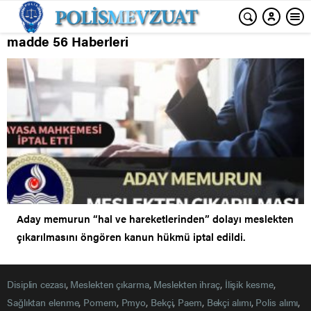
madde 56 Haberleri
Aday memurun “hal ve hareketlerinden” dolayı meslekten
çıkarılmasını öngören kanun hükmü iptal edildi.
Disiplin cezası
,
Meslekten çıkarma
,
Meslekten ihraç
,
İlişik kesme
,
Sağlıktan elenme
,
Pomem
,
Pmyo
,
Bekçi
,
Paem
,
Bekçi alımı
,
Polis alımı
,