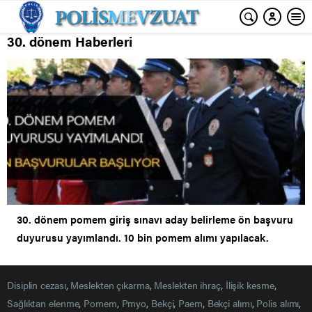
30. dönem Haberleri
30. dönem pomem giriş sınavı aday belirleme ön başvuru
duyurusu yayımlandı. 10 bin pomem alımı yapılacak.
Disiplin cezası
,
Meslekten çıkarma
,
Meslekten ihraç
,
İlişik kesme
,
Sağlıktan elenme
,
Pomem
,
Pmyo
,
Bekçi
,
Paem
,
Bekçi alımı
,
Polis alımı
,