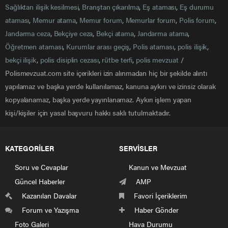
Sağlıktan ilişik kesilmesi
,
Branştan çıkarılma
,
Eş ataması
,
Eş durumu
ataması
,
Memur atama
,
Memur forum
,
Memurlar forum
,
Polis forum
,
Jandarma ceza
,
Bekçiye ceza
,
Bekçi atama
,
Jandarma atama
,
Öğretmen ataması
,
Kurumlar arası geçiş
,
Polis ataması
,
polis ilişik
,
bekçi ilişik
,
polis disiplin cezası
,
rütbe terfi
,
polis mevzuat
/
Polismevzuat.com site içerikleri izin alınmadan hiç bir şekilde alıntı
yapılamaz ve başka yerde kullanılamaz, kanuna aykırı ve izinsiz olarak
kopyalanamaz, başka yerde yayınlanamaz. Aykırı işlem yapan
kişi/kişiler için yasal başvuru hakkı saklı tutulmaktadır.
KATEGORİLER
SERVİSLER
Soru ve Cevaplar
Kanun ve Mevzuat
Güncel Haberler
AMP
Kazanılan Davalar
Favori İçeriklerim
Forum ve Yazışma
Haber Gönder
Foto Galeri
Hava Durumu