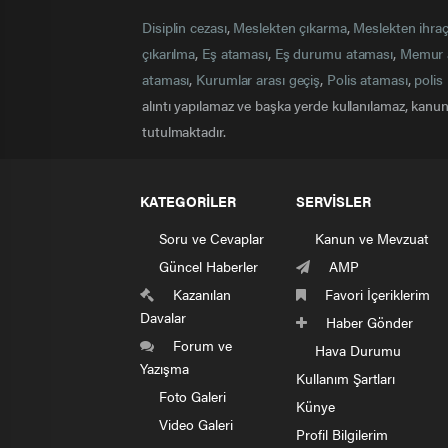
Disiplin cezası
,
Meslekten çıkarma
,
Meslekten ihra
çıkarılma
,
Eş ataması
,
Eş durumu ataması
,
Memur 
ataması
,
Kurumlar arası geçiş
,
Polis ataması
,
polis 
alıntı yapılamaz ve başka yerde kullanılamaz, kanuna
tutulmaktadır.
KATEGORİLER
SERVİSLER
Soru ve Cevaplar
Kanun ve Mevzuat
Güncel Haberler
AMP
Kazanılan
Favori İçeriklerim
Davalar
Haber Gönder
Forum ve
Hava Durumu
Yazışma
Kullanım Şartları
Foto Galeri
Künye
Video Galeri
Profil Bilgilerim