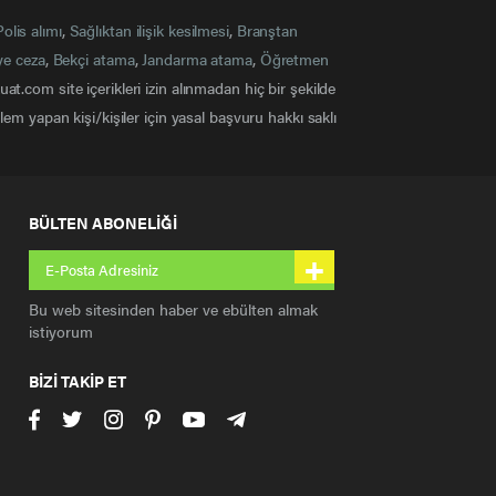
Polis alımı
,
Sağlıktan ilişik kesilmesi
,
Branştan
ye ceza
,
Bekçi atama
,
Jandarma atama
,
Öğretmen
at.com site içerikleri izin alınmadan hiç bir şekilde
em yapan kişi/kişiler için yasal başvuru hakkı saklı
BÜLTEN ABONELİĞİ
+
Bu web sitesinden haber ve ebülten almak
istiyorum
BİZİ TAKİP ET