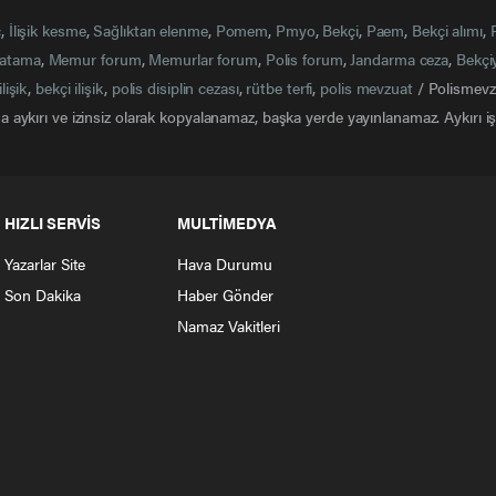
ç
,
İlişik kesme
,
Sağlıktan elenme
,
Pomem
,
Pmyo
,
Bekçi
,
Paem
,
Bekçi alımı
,
atama
,
Memur forum
,
Memurlar forum
,
Polis forum
,
Jandarma ceza
,
Bekçi
ilişik
,
bekçi ilişik
,
polis disiplin cezası
,
rütbe terfi
,
polis mevzuat
/ Polismevzu
 aykırı ve izinsiz olarak kopyalanamaz, başka yerde yayınlanamaz. Aykırı işl
HIZLI SERVİS
MULTİMEDYA
Yazarlar Site
Hava Durumu
Son Dakika
Haber Gönder
Namaz Vakitleri