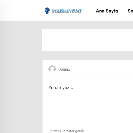
Ana Sayfa
So
En az 10 karakter gerekli