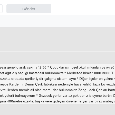
Gönder
esai genel olarak çakma 12 36 * Çocuklar için özel okul imkanları ve iyi eğit
adet ağız diş sağlığı hastanesi bulunmakta * Merkezde kiralar 1000 3000 T
zakta oradada şartlar iyidir çalışma sistemi aynı * Diğer ilçeler en yakını
rkezde Kardemir Demir Çelik fabrikası nedeniyle hava kirliliği fazla bu yü
 çevre illerden memlektli olan memurlar bulunmakta Zonguldak Çankırı b
en pek yeterli bulmuyorum * Gezecek yerler var az çok deniz isteyene bart
gara 400metre uzakta. başka yere gideyim diyene heryer var biraz arabayl