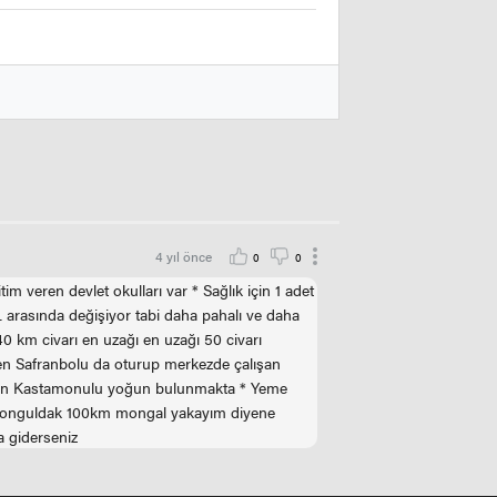
4 yıl önce
0
0
im veren devlet okulları var * Sağlık için 1 adet
L arasında değişiyor tabi daha pahalı ve daha
 40 km civarı en uzağı en uzağı 50 civarı
zden Safranbolu da oturup merkezde çalışan
artın Kastamonulu yoğun bulunmakta * Yeme
ın Zonguldak 100km mongal yakayım diyene
a giderseniz