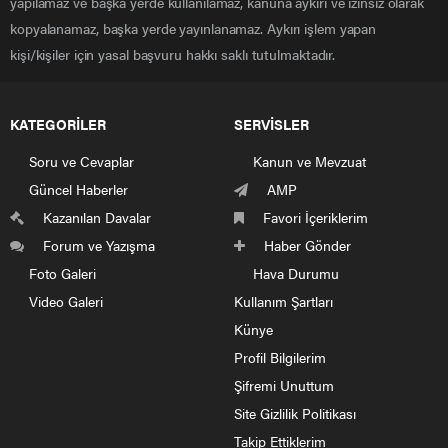
yapılamaz ve başka yerde kullanılamaz, kanuna aykırı ve izinsiz olarak
kopyalanamaz, başka yerde yayınlanamaz. Aykırı işlem yapan
kişi/kişiler için yasal başvuru hakkı saklı tutulmaktadır.
KATEGORİLER
SERVİSLER
Soru ve Cevaplar
Kanun ve Mevzuat
Güncel Haberler
AMP
Kazanılan Davalar
Favori İçeriklerim
Forum ve Yazışma
Haber Gönder
Foto Galeri
Hava Durumu
Video Galeri
Kullanım Şartları
Künye
Profil Bilgilerim
Şifremi Unuttum
Site Gizlilik Politikası
Takip Ettiklerim