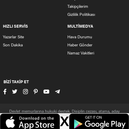
Takipçilerim
Gizlilik Politikası
HIZLI SERVİS
MULTİMEDYA
Yazarlar Site
Hava Durumu
Son Dakika
Haber Gönder
Namaz Vakitleri
BİZİ TAKİP ET
Devlet memurlarına hukuki destek. Disiplin cezası, atama, aday
polisler, polis, asker, jandarma
X
Veri politikasındaki amaçlarla sınırlı ve mevzuata uygun şekilde çerez
Çerezler ile ilgili bilgi için
Çerez Politikamızı
ziyaret edebilirsiniz.
konumlandırmaktayız. Detaylar için
veri politikamızı
inceleyebilirsiniz.