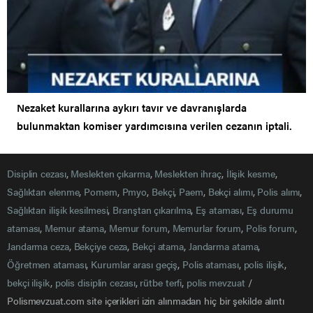
Nezaket kurallarına aykırı tavır ve davranışlarda
bulunmaktan komiser yardımcısına verilen cezanın iptali.
Disiplin cezası
,
Meslekten çıkarma
,
Meslekten ihraç
,
İlişik kesme
,
Sağlıktan elenme
,
Pomem
,
Pmyo
,
Bekçi
,
Paem
,
Bekçi alımı
,
Polis alımı
,
Sağlıktan ilişik kesilmesi
,
Branştan çıkarılma
,
Eş ataması
,
Eş durumu
ataması
,
Memur atama
,
Memur forum
,
Memurlar forum
,
Polis forum
,
Jandarma ceza
,
Bekçiye ceza
,
Bekçi atama
,
Jandarma atama
,
Öğretmen ataması
,
Kurumlar arası geçiş
,
Polis ataması
,
polis ilişik
,
bekçi ilişik
,
polis disiplin cezası
,
rütbe terfi
,
polis mevzuat
/
Polismevzuat.com site içerikleri izin alınmadan hiç bir şekilde alıntı