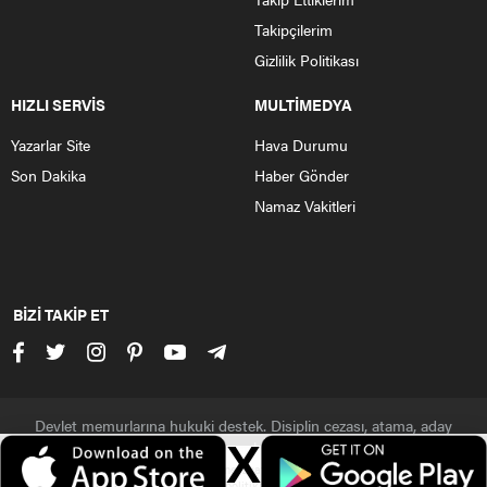
Takipçilerim
Gizlilik Politikası
HIZLI SERVİS
MULTİMEDYA
Yazarlar Site
Hava Durumu
Son Dakika
Haber Gönder
Namaz Vakitleri
BİZİ TAKİP ET
Devlet memurlarına hukuki destek. Disiplin cezası, atama, aday
polisler, polis, asker, jandarma
X
Veri politikasındaki amaçlarla sınırlı ve mevzuata uygun şekilde çerez
Çerezler ile ilgili bilgi için
Çerez Politikamızı
ziyaret edebilirsiniz.
konumlandırmaktayız. Detaylar için
veri politikamızı
inceleyebilirsiniz.