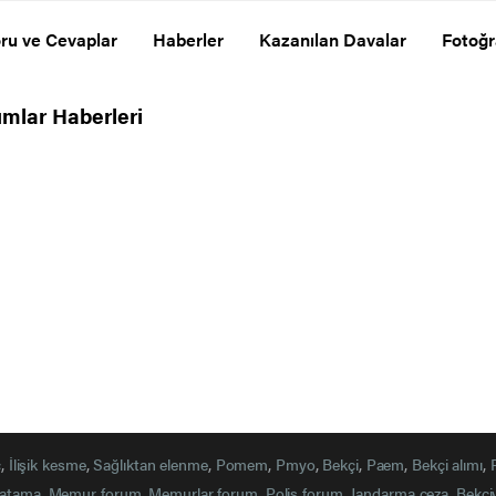
ru ve Cevaplar
Haberler
Kazanılan Davalar
Fotoğr
mlar Haberleri
ç
,
İlişik kesme
,
Sağlıktan elenme
,
Pomem
,
Pmyo
,
Bekçi
,
Paem
,
Bekçi alımı
,
atama
,
Memur forum
,
Memurlar forum
,
Polis forum
,
Jandarma ceza
,
Bekçi