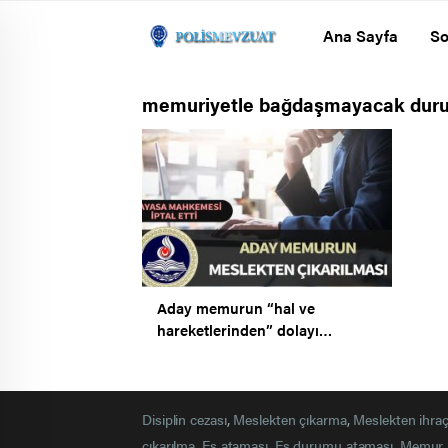
Ana Sayfa
So
memuriyetle bağdaşmayacak duru
Aday memurun “hal ve
hareketlerinden” dolayı
meslekten çıkarılmasını
öngören kanun hükmü iptal
edildi.
Disiplin cezası
,
Meslekten çıkarma
,
Meslekten ihra
çıkarılma
,
Eş ataması
,
Eş durumu ataması
,
Memur 