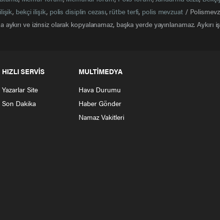
ilişik
,
bekçi ilişik
,
polis disiplin cezası
,
rütbe terfi
,
polis mevzuat
/ Polismevzu
 aykırı ve izinsiz olarak kopyalanamaz, başka yerde yayınlanamaz. Aykırı işl
HIZLI SERVİS
MULTİMEDYA
Yazarlar Site
Hava Durumu
Son Dakika
Haber Gönder
Namaz Vakitleri