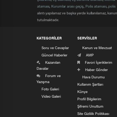
ataması
,
Kurumlar arası geçiş
,
Polis ataması
,
polis 
alıntı yapılamaz ve başka yerde kullanılamaz, kanuna
tutulmaktadır.
KATEGORİLER
SERVİSLER
Soru ve Cevaplar
Kanun ve Mevzuat
Güncel Haberler
AMP
Kazanılan
Favori İçeriklerim
Davalar
Haber Gönder
Forum ve
Hava Durumu
Yazışma
Kullanım Şartları
Foto Galeri
Künye
Video Galeri
Profil Bilgilerim
Şifremi Unuttum
Site Gizlilik Politikası