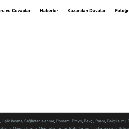
ru ve Cevaplar
Haberler
Kazanılan Davalar
Fotoğr
ç
,
İlişik kesme
,
Sağlıktan elenme
,
Pomem
,
Pmyo
,
Bekçi
,
Paem
,
Bekçi alımı
,
atama
,
Memur forum
,
Memurlar forum
,
Polis forum
,
Jandarma ceza
,
Bekçi