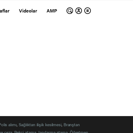
aflar
Videolar
AMP
Polis alımı
,
Sağlıktan ilişik kesilmesi
,
Branştan
ye ceza
,
Bekçi atama
,
Jandarma atama
,
Öğretmen