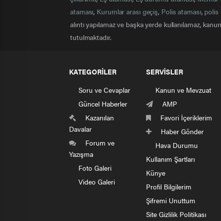
ataması
,
Kurumlar arası geçiş
,
Polis ataması
,
polis 
alıntı yapılamaz ve başka yerde kullanılamaz, kanuna
tutulmaktadır.
KATEGORİLER
SERVİSLER
Soru ve Cevaplar
Kanun ve Mevzuat
Güncel Haberler
AMP
Kazanılan
Favori İçeriklerim
Davalar
Haber Gönder
Forum ve
Hava Durumu
Yazışma
Kullanım Şartları
Foto Galeri
Künye
Video Galeri
Profil Bilgilerim
Şifremi Unuttum
Site Gizlilik Politikası