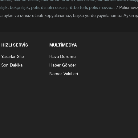
ilişik
,
bekçi ilişik
,
polis disiplin cezası
,
rütbe terfi
,
polis mevzuat
/ Polismevzu
 aykırı ve izinsiz olarak kopyalanamaz, başka yerde yayınlanamaz. Aykırı işl
HIZLI SERVİS
MULTİMEDYA
Yazarlar Site
Hava Durumu
Son Dakika
Haber Gönder
Namaz Vakitleri