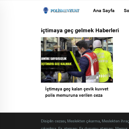
Ana Sayfa
So
içtimaya geç gelmek Haberleri
İçtimaya geç kalan çevik kuvvet
polis memuruna verilen ceza
Disiplin cezası
,
Meslekten çıkarma
,
Meslekten ihra
çıkarılma
,
Eş ataması
,
Eş durumu ataması
,
Memur 