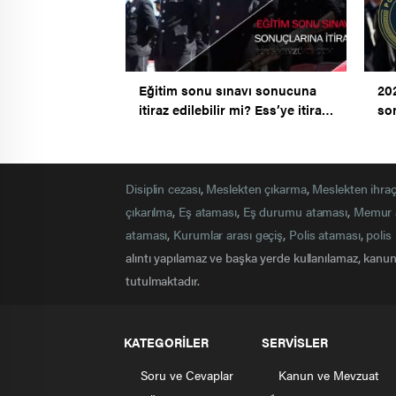
Eğitim sonu sınavı sonucuna
20
itiraz edilebilir mi? Ess’ye itiraz
son
hakkı var mıdır?
Ess
Disiplin cezası
,
Meslekten çıkarma
,
Meslekten ihra
çıkarılma
,
Eş ataması
,
Eş durumu ataması
,
Memur 
ataması
,
Kurumlar arası geçiş
,
Polis ataması
,
polis 
alıntı yapılamaz ve başka yerde kullanılamaz, kanuna
tutulmaktadır.
KATEGORİLER
SERVİSLER
Soru ve Cevaplar
Kanun ve Mevzuat