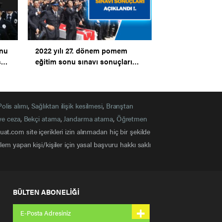
onu
2022 yılı 27. dönem pomem
ss
eğitim sonu sınavı sonuçları
açıklandı.
Polis alımı
,
Sağlıktan ilişik kesilmesi
,
Branştan
ye ceza
,
Bekçi atama
,
Jandarma atama
,
Öğretmen
at.com site içerikleri izin alınmadan hiç bir şekilde
em yapan kişi/kişiler için yasal başvuru hakkı saklı
BÜLTEN ABONELİĞİ
+