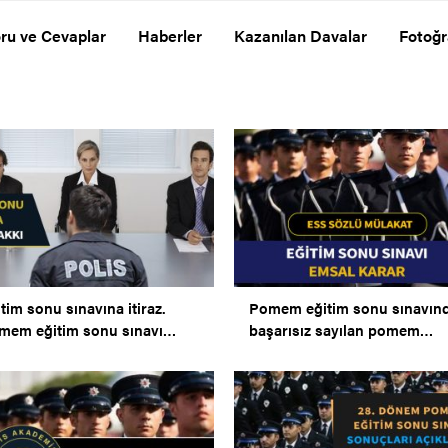
ru ve Cevaplar
Haberler
Kazanılan Davalar
Fotoğr
tim sonu sınavına itiraz.
Pomem eğitim sonu sınavın
mem eğitim sonu sınavı
başarısız sayılan pomem
al karar.
öğrencisinin kazanılan
davasıdır.