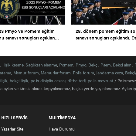
23 Pmyo ve Pomem eğitim
28. dönem pomem eğitim s
u sınavı sonuçları açıklandı.
sınavı sonuçları açıklandı. E
 sonuçları açıklandı.
sonuçları belli oldu.
ç
,
İlişik kesme
,
Sağlıktan elenme
,
Pomem
,
Pmyo
,
Bekçi
,
Paem
,
Bekçi alımı
,
atama
,
Memur forum
,
Memurlar forum
,
Polis forum
,
Jandarma ceza
,
Bekçi
ilişik
,
bekçi ilişik
,
polis disiplin cezası
,
rütbe terfi
,
polis mevzuat
/ Polismevzu
 aykırı ve izinsiz olarak kopyalanamaz, başka yerde yayınlanamaz. Aykırı işl
HIZLI SERVİS
MULTİMEDYA
Yazarlar Site
Hava Durumu