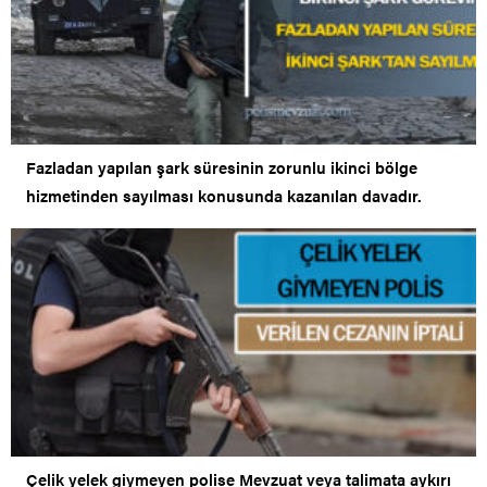
Fazladan yapılan şark süresinin zorunlu ikinci bölge
hizmetinden sayılması konusunda kazanılan davadır.
Çelik yelek giymeyen polise Mevzuat veya talimata aykırı