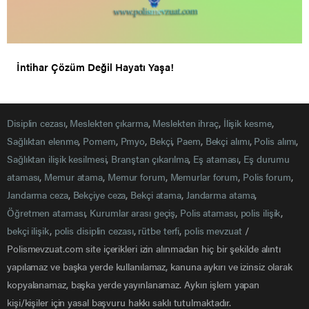
İntihar Çözüm Değil Hayatı Yaşa!
Disiplin cezası
,
Meslekten çıkarma
,
Meslekten ihraç
,
İlişik kesme
,
Sağlıktan elenme
,
Pomem
,
Pmyo
,
Bekçi
,
Paem
,
Bekçi alımı
,
Polis alımı
,
Sağlıktan ilişik kesilmesi
,
Branştan çıkarılma
,
Eş ataması
,
Eş durumu
ataması
,
Memur atama
,
Memur forum
,
Memurlar forum
,
Polis forum
,
Jandarma ceza
,
Bekçiye ceza
,
Bekçi atama
,
Jandarma atama
,
Öğretmen ataması
,
Kurumlar arası geçiş
,
Polis ataması
,
polis ilişik
,
bekçi ilişik
,
polis disiplin cezası
,
rütbe terfi
,
polis mevzuat
/
Polismevzuat.com site içerikleri izin alınmadan hiç bir şekilde alıntı
yapılamaz ve başka yerde kullanılamaz, kanuna aykırı ve izinsiz olarak
kopyalanamaz, başka yerde yayınlanamaz. Aykırı işlem yapan
kişi/kişiler için yasal başvuru hakkı saklı tutulmaktadır.