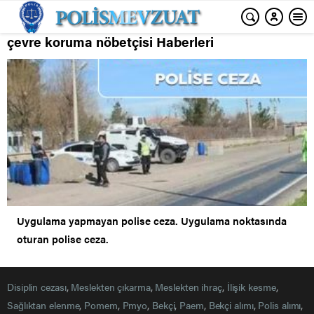
çevre koruma nöbetçisi Haberleri
Uygulama yapmayan polise ceza. Uygulama noktasında
oturan polise ceza.
Disiplin cezası
,
Meslekten çıkarma
,
Meslekten ihraç
,
İlişik kesme
,
Sağlıktan elenme
,
Pomem
,
Pmyo
,
Bekçi
,
Paem
,
Bekçi alımı
,
Polis alımı
,