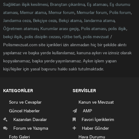
Sağlıktan ilişik kesilmesi
,
Branştan çıkarılma
,
Eş ataması
,
Eş durumu
ataması
,
Memur atama
,
Memur forum
,
Memurlar forum
,
Polis forum
,
Jandarma ceza
,
Bekçiye ceza
,
Bekçi atama
,
Jandarma atama
,
Öğretmen ataması
,
Kurumlar arası geçiş
,
Polis ataması
,
polis ilişik
,
bekçi ilişik
,
polis disiplin cezası
,
rütbe terfi
,
polis mevzuat
/
Polismevzuat.com site içerikleri izin alınmadan hiç bir şekilde alıntı
yapılamaz ve başka yerde kullanılamaz, kanuna aykırı ve izinsiz olarak
kopyalanamaz, başka yerde yayınlanamaz. Aykırı işlem yapan
kişi/kişiler için yasal başvuru hakkı saklı tutulmaktadır.
KATEGORİLER
SERVİSLER
Soru ve Cevaplar
Kanun ve Mevzuat
Güncel Haberler
AMP
Kazanılan Davalar
Favori İçeriklerim
Forum ve Yazışma
Haber Gönder
Foto Galeri
Hava Durumu