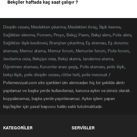
Bekçiler haftada kaç saat çalışır ?
Disiplin cezası
,
Meslekten çıkarma
,
Meslekten ihraç
,
İlişik kesme
,
Sağlıktan elenme
,
Pomem
,
Pmyo
,
Bekçi
,
Paem
,
Bekçi alımı
,
Polis alımı
,
Sağlıktan ilişik kesilmesi
,
Branştan çıkarılma
,
Eş ataması
,
Eş durumu
ataması
,
Memur atama
,
Memur forum
,
Memurlar forum
,
Polis forum
,
Jandarma ceza
,
Bekçiye ceza
,
Bekçi atama
,
Jandarma atama
,
Öğretmen ataması
,
Kurumlar arası geçiş
,
Polis ataması
,
polis ilişik
,
bekçi ilişik
,
polis disiplin cezası
,
rütbe terfi
,
polis mevzuat
/
Polismevzuat.com site içerikleri izin alınmadan hiç bir şekilde alıntı
yapılamaz ve başka yerde kullanılamaz, kanuna aykırı ve izinsiz olarak
kopyalanamaz, başka yerde yayınlanamaz. Aykırı işlem yapan
kişi/kişiler için yasal başvuru hakkı saklı tutulmaktadır.
KATEGORİLER
SERVİSLER