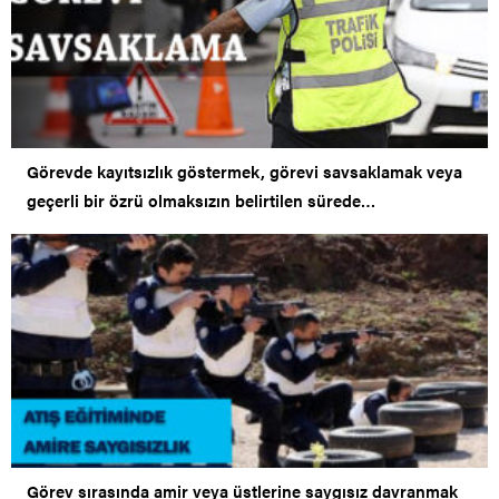
Görevde kayıtsızlık göstermek, görevi savsaklamak veya
geçerli bir özrü olmaksızın belirtilen sürede
bitirmemek’ten ceza
Görev sırasında amir veya üstlerine saygısız davranmak