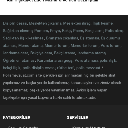
Disiplin cezası
,
Meslekten çıkarma
,
Meslekten ihraç
,
İlişik kesme
,
Sağlıktan elenme
,
Pomem
,
Pmyo
,
Bekçi
,
Paem
,
Bekçi alımı
,
Polis alımı
,
Sağlıktan ilişik kesilmesi
,
Branştan çıkarılma
,
Eş ataması
,
Eş durumu
ataması
,
Memur atama
,
Memur forum
,
Memurlar forum
,
Polis forum
,
Jandarma ceza
,
Bekçiye ceza
,
Bekçi atama
,
Jandarma atama
,
Öğretmen ataması
,
Kurumlar arası geçiş
,
Polis ataması
,
polis ilişik
,
bekçi ilişik
,
polis disiplin cezası
,
rütbe terfi
,
polis mevzuat
/
Polismevzuat.com site içerikleri izin alınmadan hiç bir şekilde alıntı
yapılamaz ve başka yerde kullanılamaz, kanuna aykırı ve izinsiz olarak
kopyalanamaz, başka yerde yayınlanamaz. Aykırı işlem yapan
kişi/kişiler için yasal başvuru hakkı saklı tutulmaktadır.
KATEGORİLER
SERVİSLER
Soru ve Cevaplar
Kanun ve Mevzuat