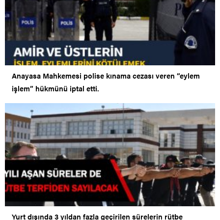
Anayasa Mahkemesi polise kınama cezası veren “eylem
işlem” hükmünü iptal etti.
Yurt dışında 3 yıldan fazla geçirilen sürelerin rütbe