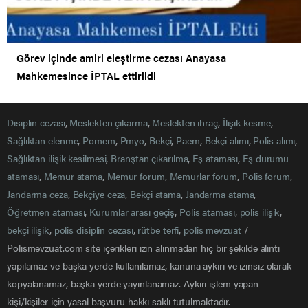
Görev içinde amiri eleştirme cezası Anayasa
Mahkemesince İPTAL ettirildi
Disiplin cezası
,
Meslekten çıkarma
,
Meslekten ihraç
,
İlişik kesme
,
Sağlıktan elenme
,
Pomem
,
Pmyo
,
Bekçi
,
Paem
,
Bekçi alımı
,
Polis alımı
,
Sağlıktan ilişik kesilmesi
,
Branştan çıkarılma
,
Eş ataması
,
Eş durumu
ataması
,
Memur atama
,
Memur forum
,
Memurlar forum
,
Polis forum
,
Jandarma ceza
,
Bekçiye ceza
,
Bekçi atama
,
Jandarma atama
,
Öğretmen ataması
,
Kurumlar arası geçiş
,
Polis ataması
,
polis ilişik
,
bekçi ilişik
,
polis disiplin cezası
,
rütbe terfi
,
polis mevzuat
/
Polismevzuat.com site içerikleri izin alınmadan hiç bir şekilde alıntı
yapılamaz ve başka yerde kullanılamaz, kanuna aykırı ve izinsiz olarak
kopyalanamaz, başka yerde yayınlanamaz. Aykırı işlem yapan
kişi/kişiler için yasal başvuru hakkı saklı tutulmaktadır.