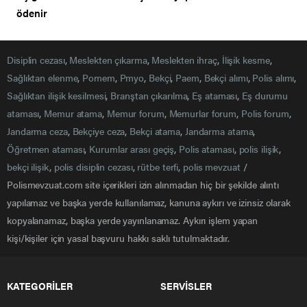
ödenir
Disiplin cezası
,
Meslekten çıkarma
,
Meslekten ihraç
,
İlişik kesme
,
Sağlıktan elenme
,
Pomem
,
Pmyo
,
Bekçi
,
Paem
,
Bekçi alımı
,
Polis alımı
,
Sağlıktan ilişik kesilmesi
,
Branştan çıkarılma
,
Eş ataması
,
Eş durumu
ataması
,
Memur atama
,
Memur forum
,
Memurlar forum
,
Polis forum
,
Jandarma ceza
,
Bekçiye ceza
,
Bekçi atama
,
Jandarma atama
,
Öğretmen ataması
,
Kurumlar arası geçiş
,
Polis ataması
,
polis ilişik
,
bekçi ilişik
,
polis disiplin cezası
,
rütbe terfi
,
polis mevzuat
/
Polismevzuat.com site içerikleri izin alınmadan hiç bir şekilde alıntı
yapılamaz ve başka yerde kullanılamaz, kanuna aykırı ve izinsiz olarak
kopyalanamaz, başka yerde yayınlanamaz. Aykırı işlem yapan
kişi/kişiler için yasal başvuru hakkı saklı tutulmaktadır.
KATEGORİLER
SERVİSLER