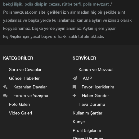
bekçi ilişik
,
polis disiplin cezası
,
rütbe terfi
,
polis mevzuat
/
Polismevzuat.com site içerikleri izin alınmadan hiç bir şekilde alıntı
yapılamaz ve başka yerde kullanılamaz, kanuna aykırı ve izinsiz olarak
kopyalanamaz, başka yerde yayınlanamaz. Aykırı işlem yapan
kişi/kişiler için yasal başvuru hakkı saklı tutulmaktadır.
KATEGORİLER
SERVİSLER
Soru ve Cevaplar
Kanun ve Mevzuat
Güncel Haberler
AMP
Kazanılan Davalar
Favori İçeriklerim
Forum ve Yazışma
Haber Gönder
Foto Galeri
Hava Durumu
Video Galeri
Kullanım Şartları
Künye
Profil Bilgilerim
Şifremi Unuttum