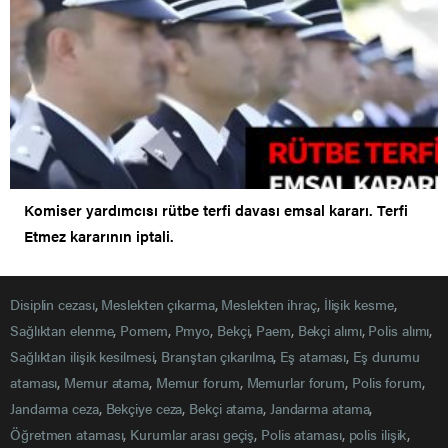
Komiser yardımcısı rütbe terfi davası emsal kararı. Terfi
Etmez kararının iptali.
Disiplin cezası
,
Meslekten çıkarma
,
Meslekten ihraç
,
İlişik kesme
,
Sağlıktan elenme
,
Pomem
,
Pmyo
,
Bekçi
,
Paem
,
Bekçi alımı
,
Polis alımı
,
Sağlıktan ilişik kesilmesi
,
Branştan çıkarılma
,
Eş ataması
,
Eş durumu
ataması
,
Memur atama
,
Memur forum
,
Memurlar forum
,
Polis forum
,
Jandarma ceza
,
Bekçiye ceza
,
Bekçi atama
,
Jandarma atama
,
Öğretmen ataması
,
Kurumlar arası geçiş
,
Polis ataması
,
polis ilişik
,