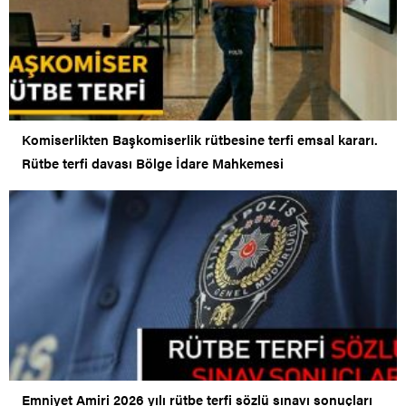
Komiserlikten Başkomiserlik rütbesine terfi emsal kararı.
Rütbe terfi davası Bölge İdare Mahkemesi
Emniyet Amiri 2026 yılı rütbe terfi sözlü sınavı sonuçları