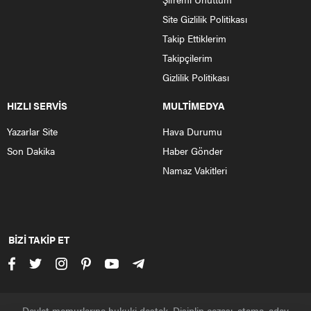
Site Gizlilik Politikası
Takip Ettiklerim
Takipçilerim
Gizlilik Politikası
HIZLI SERVİS
MULTİMEDYA
Yazarlar Site
Hava Durumu
Son Dakika
Haber Gönder
Namaz Vakitleri
BİZİ TAKİP ET
Devlet memurlarına hukuki destek. Disiplin cezası, atama, aday