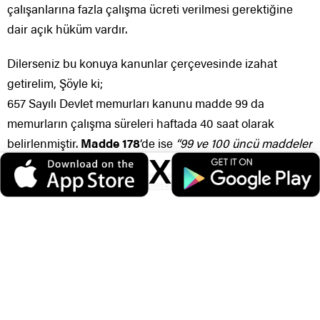
çalışanlarına fazla çalışma ücreti verilmesi gerektiğine
dair açık hüküm vardır.
Dilerseniz bu konuya kanunlar çerçevesinde izahat
getirelim, Şöyle ki;
657 Sayılı Devlet memurları kanunu madde 99 da
memurların çalışma süreleri haftada 40 saat olarak
belirlenmiştir.
Madde 178
‘de ise
“99 ve 100 üncü maddeler
X
hükümleri uyarınca tespit olunan günlük çalışma saatleri
Veri politikasındaki amaçlarla sınırlı ve mevzuata uygun şekilde çerez
dışında.”
konumlandırmaktayız. Detaylar için
veri politikamızı
inceleyebilirsiniz.
a) Salgın hastalık ve tabii afetler gibi olağanüstü hallerin
olması (Bu hallerin devamı süresince),
hallerine münhasır olmak üzere,
yapılan fazla
çalışmalar ücretle karşılanır
.”
şeklinde açık hüküm vardır.
Kanun maddesinden de açıkça anlaşılacağı üzere işçi,