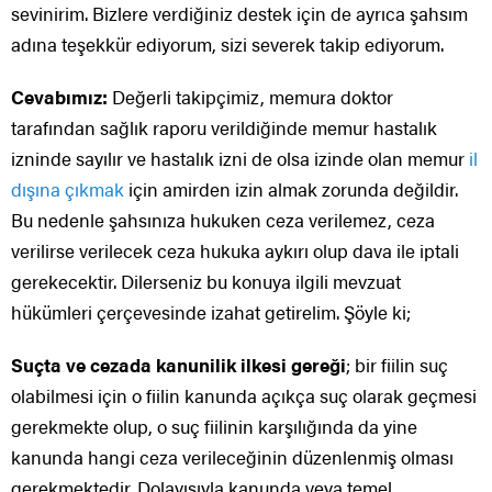
sevinirim. Bizlere verdiğiniz destek için de ayrıca şahsım
adına teşekkür ediyorum, sizi severek takip ediyorum.
Cevabımız:
Değerli takipçimiz, memura doktor
tarafından sağlık raporu verildiğinde memur hastalık
izninde sayılır ve hastalık izni de olsa izinde olan memur
il
dışına çıkmak
için amirden izin almak zorunda değildir.
Bu nedenle şahsınıza hukuken ceza verilemez, ceza
verilirse verilecek ceza hukuka aykırı olup dava ile iptali
gerekecektir. Dilerseniz bu konuya ilgili mevzuat
hükümleri çerçevesinde izahat getirelim. Şöyle ki;
Suçta ve cezada kanunilik ilkesi gereği
; bir fiilin suç
olabilmesi için o fiilin kanunda açıkça suç olarak geçmesi
gerekmekte olup, o suç fiilinin karşılığında da yine
kanunda hangi ceza verileceğinin düzenlenmiş olması
gerekmektedir. Dolayısıyla kanunda veya temel